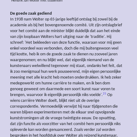
Hendrik Jan Wolter met studenten
De goede zaak gediend
In 1938 nam Wolter op 65-jarige leeftijd ontslag bij zowel bij de
academie als bij het bovengenoemde comité. Uit zijn ontslagbrief
voor het comité aan de minister blijkt duidelijk dat aan het einde
van zijn loopbaan Wolters hart uitging naar de 'traditie'. Hij
schreef: 'Het bekleeden van deze functie, waaraan voor mij geen
enkel voordeel was verbonden, doch die mij buitengewoon veel
tijd kostte, heb ik om de goede zaak te dienen nu zooveel jaren
waargenomen; en nu blijkt wel, dat eigenlijk niemand van de
kunstenaars welwillend tegenover mij staat, ondanks het feit, dat
ik zoo menigmaal hun werk pousseerend, mijn eigen persoonlijke
meening met alle kracht heb moeten onderdrukken. Ik heb zeker
medegewerkt om hunne carrière te maken, en ik ben dom
genoeg geweest om daarmede een soort kunst naar voren te
25
brengen, waarvoor ik eigenlijk persoonlijk niks voelde'.
Op
wiens carrière Wolter doelt, blijkt niet uit de overige
correspondentie. Vermoedelijk verwijst hij naar tijdgenoten die
waren blijven experimenteren met de elkaar snel opvolgende
kunststromingen uit de vroege twintigste eeuw. De opvatting,
dat zijn functie als voorzitter van het comité hem persoonlijk niks
opleverde kan worden genuanceerd. Zoals verder zal worden
besproken in het hoofdstuk over Wolter als reizend kunstenaar,