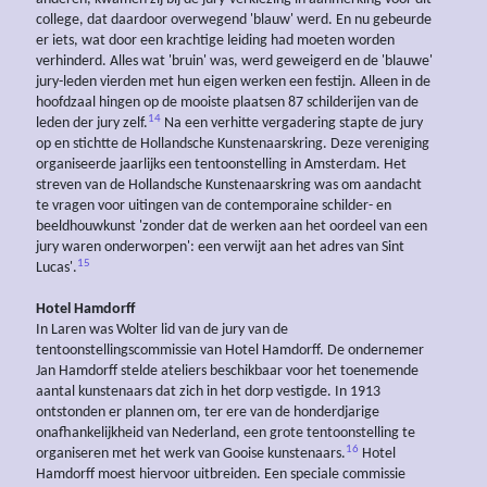
college, dat daardoor overwegend 'blauw' werd. En nu gebeurde
er iets, wat door een krachtige leiding had moeten worden
verhinderd. Alles wat 'bruin' was, werd geweigerd en de 'blauwe'
jury-leden vierden met hun eigen werken een festijn. Alleen in de
hoofdzaal hingen op de mooiste plaatsen 87 schilderijen van de
14
leden der jury zelf.
Na een verhitte vergadering stapte de jury
op en stichtte de Hollandsche Kunstenaarskring. Deze vereniging
organiseerde jaarlijks een tentoonstelling in Amsterdam. Het
streven van de Hollandsche Kunstenaarskring was om aandacht
te vragen voor uitingen van de contemporaine schilder- en
beeldhouwkunst 'zonder dat de werken aan het oordeel van een
jury waren onderworpen': een verwijt aan het adres van Sint
15
Lucas'.
Hotel Hamdorff
In Laren was Wolter lid van de jury van de
tentoonstellingscommissie van Hotel Hamdorff. De ondernemer
Jan Hamdorff stelde ateliers beschikbaar voor het toenemende
aantal kunstenaars dat zich in het dorp vestigde. In 1913
ontstonden er plannen om, ter ere van de honderdjarige
onafhankelijkheid van Nederland, een grote tentoonstelling te
16
organiseren met het werk van Gooise kunstenaars.
Hotel
Hamdorff moest hiervoor uitbreiden. Een speciale commissie