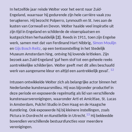
In hetzelfde jaar reisde Wolter voor het eerst naar Zuid-
Engeland, waarnaar hij gedurende zijn hele carrière vaak zou
terugkeren. Hij bezocht Polperro, Lynmouth en St. Ives aan de
kusten van Cornwall en Devon. Wolter haalde veel inspiratie uit
zijn tijd in Engeland en schilderde de vissersplaatsen en
kustgezichten herhaaldelijk
[2]
. Reeds in 1911, toen zijn Engelse
werk, samen met dat van Ferdinand Hart Nibbrig,
Simon Moulijn
en
Gijs Bosch Reitz
, op een tentoonstelling in het Stedelijk
Museum Amsterdam hing, ontving hij lovende kritieken. Zijn
bezoek aan Zuid-Engeland 'gaf hem stof tot een geheele reeks
aantrekkelijke schilderijen. Wolter geeft met dit alles beschaafd
12
werk van aangename kleur en altijd een aantrekkelijk geval'.
Intussen ontwikkelde Wolter zich als belangrijke actor binnen het
Nederlandse kunstenaarsmilieu. Hij was bijzonder productief in
deze periode en exposeerde regelmatig als lid van verschillende
kunstenaarsverenigingen, waaronder Arti et Amicitiae, St. Lucas
in Amsterdam, Pulchri Studio in Den Haag en de Haagsche
Kunstkring. Ook exposeerde hij bij kleinere instellingen, zoals
13
Pictura in Dordrecht en Kunstliefde in Utrecht.
Hij bekleedde
bovendien verschillende bestuursfuncties voor meerdere
verenigingen.