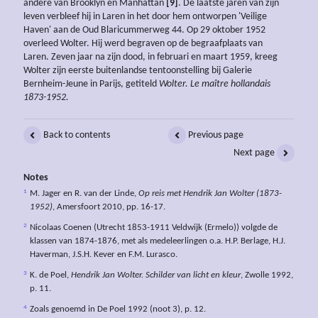
andere van Brooklyn en Manhattan
[9]
. De laatste jaren van zijn
leven verbleef hij in Laren in het door hem ontworpen 'Veilige
Haven' aan de Oud Blaricummerweg 44. Op 29 oktober 1952
overleed Wolter. Hij werd begraven op de begraafplaats van
Laren. Zeven jaar na zijn dood, in februari en maart 1959, kreeg
Wolter zijn eerste buitenlandse tentoonstelling bij Galerie
Bernheim-Jeune in Parijs, getiteld
Wolter. Le maître hollandais
1873-1952.
Back to contents
Previous page
Next page
Notes
1
M. Jager en R. van der Linde,
Op reis met Hendrik Jan Wolter (1873-
1952)
, Amersfoort 2010, pp. 16-17.
2
Nicolaas Coenen (Utrecht 1853-1911 Veldwijk (Ermelo)) volgde de
klassen van 1874-1876, met als medeleerlingen o.a. H.P. Berlage, H.J.
Haverman, J.S.H. Kever en F.M. Lurasco.
3
K. de Poel,
Hendrik Jan Wolter. Schilder van licht en kleur
, Zwolle 1992,
p. 11.
4
Zoals genoemd in De Poel 1992 (noot 3), p. 12.