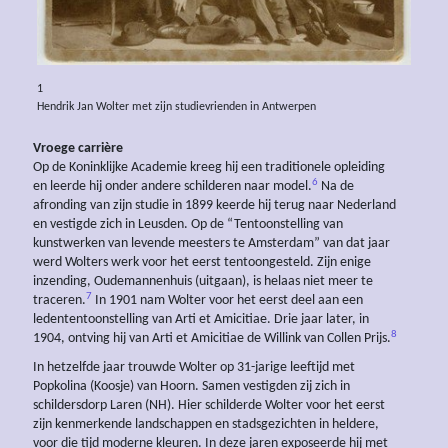
1
Hendrik Jan Wolter met zijn studievrienden in Antwerpen
Vroege carrière
Op de Koninklijke Academie kreeg hij een traditionele opleiding
6
en leerde hij onder andere schilderen naar model.
Na de
afronding van zijn studie in 1899 keerde hij terug naar Nederland
en vestigde zich in Leusden. Op de “Tentoonstelling van
kunstwerken van levende meesters te Amsterdam” van dat jaar
werd Wolters werk voor het eerst tentoongesteld. Zijn enige
inzending, Oudemannenhuis (uitgaan), is helaas niet meer te
7
traceren.
In 1901 nam Wolter voor het eerst deel aan een
ledententoonstelling van Arti et Amicitiae. Drie jaar later, in
8
1904, ontving hij van Arti et Amicitiae de Willink van Collen Prijs.
In hetzelfde jaar trouwde Wolter op 31-jarige leeftijd met
Popkolina (Koosje) van Hoorn. Samen vestigden zij zich in
schildersdorp Laren (NH). Hier schilderde Wolter voor het eerst
zijn kenmerkende landschappen en stadsgezichten in heldere,
voor die tijd moderne kleuren. In deze jaren exposeerde hij met