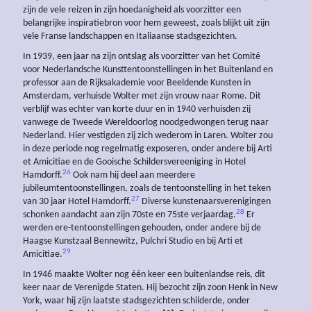
zijn de vele reizen in zijn hoedanigheid als voorzitter een
belangrijke inspiratiebron voor hem geweest, zoals blijkt uit zijn
vele Franse landschappen en Italiaanse stadsgezichten.
In 1939, een jaar na zijn ontslag als voorzitter van het Comité
voor Nederlandsche Kunsttentoonstellingen in het Buitenland en
professor aan de Rijksakademie voor Beeldende Kunsten in
Amsterdam, verhuisde Wolter met zijn vrouw naar Rome. Dit
verblijf was echter van korte duur en in 1940 verhuisden zij
vanwege de Tweede Wereldoorlog noodgedwongen terug naar
Nederland. Hier vestigden zij zich wederom in Laren. Wolter zou
in deze periode nog regelmatig exposeren, onder andere bij Arti
et Amicitiae en de Gooische Schildersvereeniging in Hotel
26
Hamdorff.
Ook nam hij deel aan meerdere
jubileumtentoonstellingen, zoals de tentoonstelling in het teken
27
van 30 jaar Hotel Hamdorff.
Diverse kunstenaarsverenigingen
28
schonken aandacht aan zijn 70ste en 75ste verjaardag.
Er
werden ere-tentoonstellingen gehouden, onder andere bij de
Haagse Kunstzaal Bennewitz, Pulchri Studio en bij Arti et
29
Amicitiae.
In 1946 maakte Wolter nog één keer een buitenlandse reis, dit
keer naar de Verenigde Staten. Hij bezocht zijn zoon Henk in New
York, waar hij zijn laatste stadsgezichten schilderde, onder