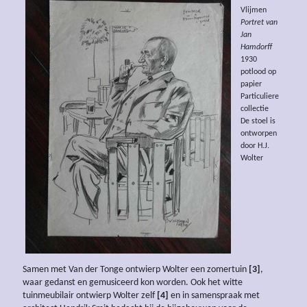
Vlijmen
Portret van
Jan
Hamdorff
1930
potlood op
papier
Particuliere
collectie
De stoel is
ontworpen
door H.J.
Wolter
Samen met Van der Tonge ontwierp Wolter een zomertuin
[3]
,
waar gedanst en gemusiceerd kon worden. Ook het witte
tuinmeubilair ontwierp Wolter zelf
[4]
en in samenspraak met