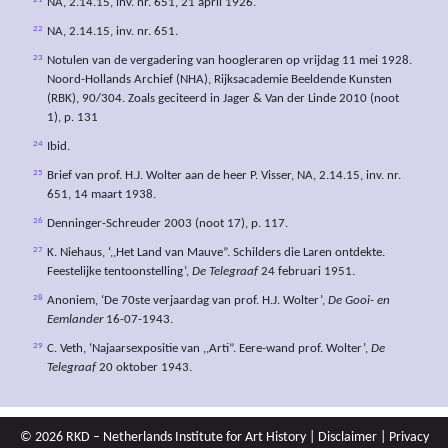
NA, 2.14.15, inv. nr. 651, 21 april 1926.
22
NA, 2.14.15, inv. nr. 651.
23
Notulen van de vergadering van hoogleraren op vrijdag 11 mei 1928.
Noord-Hollands Archief (NHA), Rijksacademie Beeldende Kunsten
(RBK), 90/304. Zoals geciteerd in Jager & Van der Linde 2010 (noot
1), p. 131
24
Ibid.
25
Brief van prof. H.J. Wolter aan de heer P. Visser, NA, 2.14.15, inv. nr.
651, 14 maart 1938.
26
Denninger-Schreuder 2003 (noot 17), p. 117.
27
K. Niehaus, ‘,,Het Land van Mauve”. Schilders die Laren ontdekte.
Feestelijke tentoonstelling’,
De Telegraaf
24 februari 1951.
28
Anoniem, ‘De 70ste verjaardag van prof. H.J. Wolter’,
De Gooi- en
Eemlander
16-07-1943.
29
C. Veth, ‘Najaarsexpositie van ,,Arti”. Eere-wand prof. Wolter’,
De
Telegraaf
20 oktober 1943.
© 2026 RKD – Netherlands Institute for Art History |
Disclaimer
|
Privacy