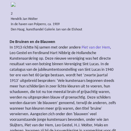
2
Hendrik Jan Wolter
In de haven van Polperro, ca. 1909
Den Haag, kunsthandel Galerie Jan van de Elshout
De Bruinen en de Blauwen
In 1913 richtte hij samen met onder andere
Piet van der Hem
,
Leo Gestel en Ferdinand Hart Nibbrig de Hollandsche
Kunstenaarskring op. Deze nieuwe vereniging was het directe
resultaat van een botsing binnen Vereniging Sint Lucas. In de
catalogus van de jubileumtentoonstelling van Sint Lucas in 1940
ter ere van het 60-jarige bestaan, wordt het ‘zwarte jaartal
1913’ uitgebreid besproken: 'Vele kunstenaars begonnen steeds
meer hun schilderijen in zeer lichte kleuren uit te voeren, hun
schaduwen, die tot nu toe meestal bruin of grijsachtig waren,
werden nu uitgesproken blauw of groenachtig. Deze schilders
werden daarom 'de blauwen’ genoemd, terwijl de anderen, zelfs
wanneer hun kleuren meer grijs waren, den titel 'bruine'
verwierven. Aangezien zich onder den 'blauwen' veel
vooraanstaande jonge kunstenaars bevonden, onder wie Jan
Sluijters, Piet van der Hem, Leo Gestel, H.J. Wolter, Maks en
anderen, kwamen zij bij de jury-verkiezing in aanmerking voor dit