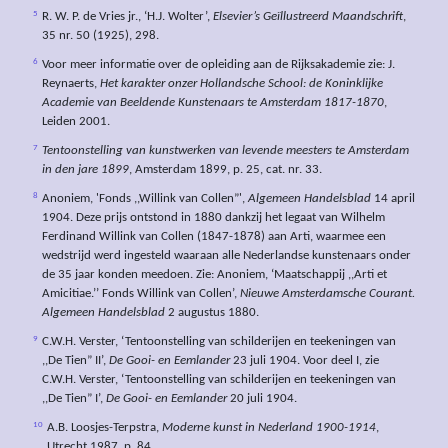
5
R. W. P. de Vries jr., ‘H.J. Wolter’,
Elsevier’s Geïllustreerd Maandschrift
,
35 nr. 50 (1925), 298.
6
Voor meer informatie over de opleiding aan de Rijksakademie zie: J.
Reynaerts,
Het karakter onzer Hollandsche School: de Koninklijke
Academie van Beeldende Kunstenaars te Amsterdam 1817-1870
,
Leiden 2001.
7
Tentoonstelling van kunstwerken van levende meesters te Amsterdam
in den jare 1899
, Amsterdam 1899, p. 25, cat. nr. 33.
8
Anoniem, 'Fonds ,,Willink van Collen”',
Algemeen Handelsblad
14 april
1904. Deze prijs ontstond in 1880 dankzij het legaat van Wilhelm
Ferdinand Willink van Collen (1847-1878) aan Arti, waarmee een
wedstrijd werd ingesteld waaraan alle Nederlandse kunstenaars onder
de 35 jaar konden meedoen. Zie: Anoniem, ‘Maatschappij ,,Arti et
Amicitiae.’’ Fonds Willink van Collen’,
Nieuwe Amsterdamsche Courant.
Algemeen Handelsblad
2 augustus 1880.
9
C.W.H. Verster, ‘Tentoonstelling van schilderijen en teekeningen van
,,De Tien” II’,
De Gooi- en Eemlander
23 juli 1904. Voor deel I, zie
C.W.H. Verster, ‘Tentoonstelling van schilderijen en teekeningen van
,,De Tien” I’,
De Gooi- en Eemlander
20 juli 1904.
10
A.B. Loosjes-Terpstra,
Moderne kunst in Nederland 1900-1914
,
Utrecht 1987, p. 84.