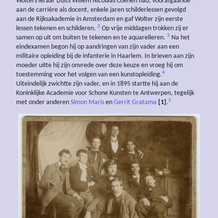
Wolters leraar Duits Willem Nicolaas Coenen had, voorafgaande
aan de carrière als docent, enkele jaren schilderlessen gevolgd
aan de Rijksakademie in Amsterdam en gaf Wolter zijn eerste
2
lessen tekenen en schilderen.
Op vrije middagen trokken zij er
3
samen op uit om buiten te tekenen en te aquarelleren.
Na het
eindexamen begon hij op aandringen van zijn vader aan een
militaire opleiding bij de infanterie in Haarlem. In brieven aan zijn
moeder uitte hij zijn onvrede over deze keuze en vroeg hij om
4
toestemming voor het volgen van een kunstopleiding.
Uiteindelijk zwichtte zijn vader, en in 1895 startte hij aan de
Koninklijke Academie voor Schone Kunsten te Antwerpen, tegelijk
5
met onder anderen
Simon Maris
en
Gerrit Gratama
[1]
.