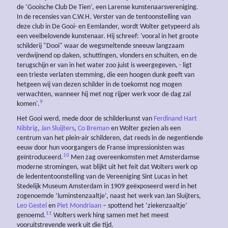
de ‘Gooische Club De Tien’, een Larense kunstenaarsvereniging.
In de recensies van C.W.H. Verster van de tentoonstelling van
deze club in De Gooi- en Eemlander, wordt Wolter getypeerd als
een veelbelovende kunstenaar. Hij schreef: 'vooral in het groote
schilderij "Dooi" waar de wegsmeltende sneeuw langzaam
verdwijnend op daken, schuttingen, vlonders en schuiten, en de
terugschijn er van in het water zoo juist is weergegeven, - ligt
een trieste verlaten stemming, die een hoogen dunk geeft van
hetgeen wij van dezen schilder in de toekomst nog mogen
verwachten, wanneer hij met nog rijper werk voor de dag zal
9
komen'.
Het Gooi werd, mede door de schilderkunst van
Ferdinand Hart
Nibbrig
,
Jan Sluijters
,
Co Breman
en Wolter gezien als een
centrum van het plein-air schilderen, dat reeds in de negentiende
eeuw door hun voorgangers de Franse impressionisten was
10
geïntroduceerd.
Men zag overeenkomsten met Amsterdamse
moderne stromingen, wat blijkt uit het feit dat Wolters werk op
de ledententoonstelling van de Vereeniging Sint Lucas in het
Stedelijk Museum Amsterdam in 1909 geëxposeerd werd in het
zogenoemde ‘luminstenzaaltje’, naast het werk van Jan Sluijters,
Leo Gestel
en
Piet Mondriaan
– spottend het ‘ziekenzaaltje’
11
genoemd.
Wolters werk hing samen met het meest
vooruitstrevende werk uit die tijd.