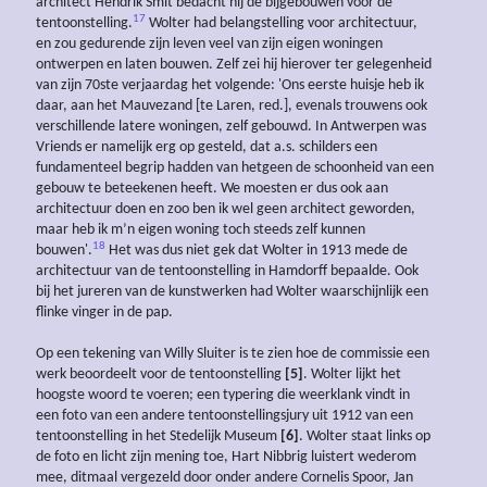
architect Hendrik Smit bedacht hij de bijgebouwen voor de
17
tentoonstelling.
Wolter had belangstelling voor architectuur,
en zou gedurende zijn leven veel van zijn eigen woningen
ontwerpen en laten bouwen. Zelf zei hij hierover ter gelegenheid
van zijn 70ste verjaardag het volgende: 'Ons eerste huisje heb ik
daar, aan het Mauvezand [te Laren, red.], evenals trouwens ook
verschillende latere woningen, zelf gebouwd. In Antwerpen was
Vriends er namelijk erg op gesteld, dat a.s. schilders een
fundamenteel begrip hadden van hetgeen de schoonheid van een
gebouw te beteekenen heeft. We moesten er dus ook aan
architectuur doen en zoo ben ik wel geen architect geworden,
maar heb ik m’n eigen woning toch steeds zelf kunnen
18
bouwen'.
Het was dus niet gek dat Wolter in 1913 mede de
architectuur van de tentoonstelling in Hamdorff bepaalde. Ook
bij het jureren van de kunstwerken had Wolter waarschijnlijk een
flinke vinger in de pap.
Op een tekening van Willy Sluiter is te zien hoe de commissie een
werk beoordeelt voor de tentoonstelling
[5]
. Wolter lijkt het
hoogste woord te voeren; een typering die weerklank vindt in
een foto van een andere tentoonstellingsjury uit 1912 van een
tentoonstelling in het Stedelijk Museum
[6]
. Wolter staat links op
de foto en licht zijn mening toe, Hart Nibbrig luistert wederom
mee, ditmaal vergezeld door onder andere Cornelis Spoor, Jan