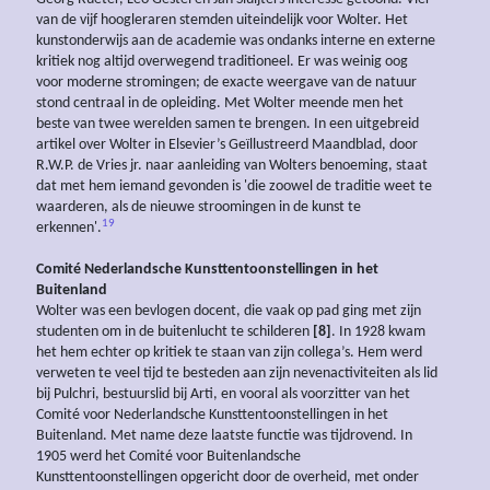
van de vijf hoogleraren stemden uiteindelijk voor Wolter. Het
kunstonderwijs aan de academie was ondanks interne en externe
kritiek nog altijd overwegend traditioneel. Er was weinig oog
voor moderne stromingen; de exacte weergave van de natuur
stond centraal in de opleiding. Met Wolter meende men het
beste van twee werelden samen te brengen. In een uitgebreid
artikel over Wolter in Elsevier’s Geïllustreerd Maandblad, door
R.W.P. de Vries jr. naar aanleiding van Wolters benoeming, staat
dat met hem iemand gevonden is 'die zoowel de traditie weet te
waarderen, als de nieuwe stroomingen in de kunst te
19
erkennen'.
Comité Nederlandsche Kunsttentoonstellingen in het
Buitenland
Wolter was een bevlogen docent, die vaak op pad ging met zijn
studenten om in de buitenlucht te schilderen
[8]
. In 1928 kwam
het hem echter op kritiek te staan van zijn collega’s. Hem werd
verweten te veel tijd te besteden aan zijn nevenactiviteiten als lid
bij Pulchri, bestuurslid bij Arti, en vooral als voorzitter van het
Comité voor Nederlandsche Kunsttentoonstellingen in het
Buitenland. Met name deze laatste functie was tijdrovend. In
1905 werd het Comité voor Buitenlandsche
Kunsttentoonstellingen opgericht door de overheid, met onder