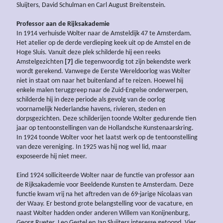
Sluijters, David Schulman en Carl August Breitenstein.
Professor aan de Rijksakademie
In 1914 verhuisde Wolter naar de Amsteldijk 47 te Amsterdam.
Het atelier op de derde verdieping keek uit op de Amstel en de
Hoge Sluis. Vanuit deze plek schilderde hij een reeks
Amstelgezichten
[7]
die tegenwoordig tot zijn bekendste werk
wordt gerekend. Vanwege de Eerste Wereldoorlog was Wolter
niet in staat om naar het buitenland af te reizen. Hoewel hij
enkele malen teruggreep naar de Zuid-Engelse onderwerpen,
schilderde hij in deze periode als gevolg van de oorlog
voornamelijk Nederlandse havens, rivieren, steden en
dorpsgezichten. Deze schilderijen toonde Wolter gedurende tien
jaar op tentoonstellingen van de Hollandsche Kunstenaarskring.
In 1924 toonde Wolter voor het laatst werk op de tentoonstelling
van deze vereniging. In 1925 was hij nog wel lid, maar
exposeerde hij niet meer.
Eind 1924 solliciteerde Wolter naar de functie van professor aan
de Rijksakademie voor Beeldende Kunsten te Amsterdam. Deze
functie kwam vrij na het aftreden van de 69-jarige Nicolaas van
der Waay. Er bestond grote belangstelling voor de vacature, en
naast Wolter hadden onder anderen Willem van Konijnenburg,
Georg Rueter, Leo Gestel en Jan Sluijters interesse getoond. Vier