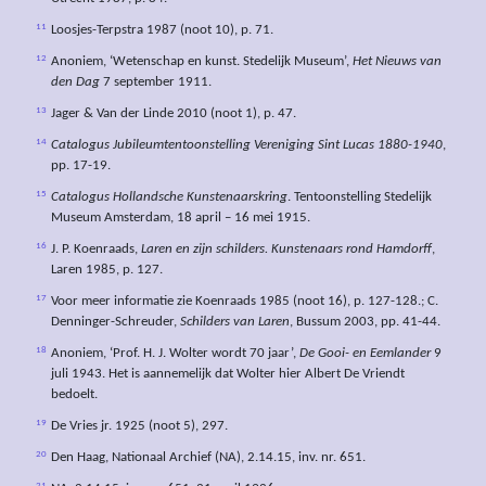
11
Loosjes-Terpstra 1987 (noot 10), p. 71.
12
Anoniem, ‘Wetenschap en kunst. Stedelijk Museum’,
Het Nieuws van
den Dag
7 september 1911.
13
Jager & Van der Linde 2010 (noot 1), p. 47.
14
Catalogus Jubileumtentoonstelling Vereniging Sint Lucas 1880-1940
,
pp. 17-19.
15
Catalogus Hollandsche Kunstenaarskring
. Tentoonstelling Stedelijk
Museum Amsterdam, 18 april – 16 mei 1915.
16
J. P. Koenraads,
Laren en zijn schilders. Kunstenaars rond Hamdorff
,
Laren 1985, p. 127.
17
Voor meer informatie zie Koenraads 1985 (noot 16), p. 127-128.; C.
Denninger-Schreuder,
Schilders van Laren
, Bussum 2003, pp. 41-44.
18
Anoniem, ‘Prof. H. J. Wolter wordt 70 jaar’,
De Gooi- en Eemlander
9
juli 1943. Het is aannemelijk dat Wolter hier Albert De Vriendt
bedoelt.
19
De Vries jr. 1925 (noot 5), 297.
20
Den Haag, Nationaal Archief (NA), 2.14.15, inv. nr. 651.
21