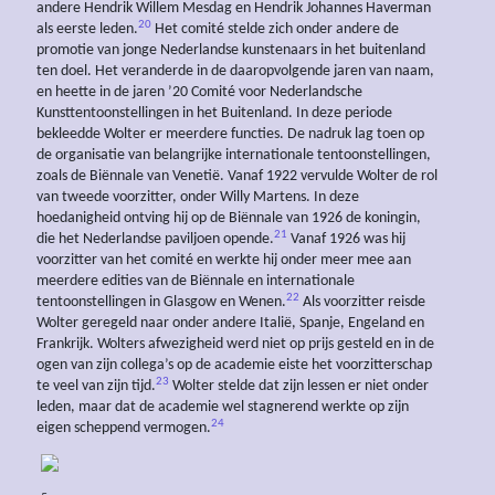
andere Hendrik Willem Mesdag en Hendrik Johannes Haverman
20
als eerste leden.
Het comité stelde zich onder andere de
promotie van jonge Nederlandse kunstenaars in het buitenland
ten doel. Het veranderde in de daaropvolgende jaren van naam,
en heette in de jaren ’20 Comité voor Nederlandsche
Kunsttentoonstellingen in het Buitenland. In deze periode
bekleedde Wolter er meerdere functies. De nadruk lag toen op
de organisatie van belangrijke internationale tentoonstellingen,
zoals de Biënnale van Venetië. Vanaf 1922 vervulde Wolter de rol
van tweede voorzitter, onder Willy Martens. In deze
hoedanigheid ontving hij op de Biënnale van 1926 de koningin,
21
die het Nederlandse paviljoen opende.
Vanaf 1926 was hij
voorzitter van het comité en werkte hij onder meer mee aan
meerdere edities van de Biënnale en internationale
22
tentoonstellingen in Glasgow en Wenen.
Als voorzitter reisde
Wolter geregeld naar onder andere Italië, Spanje, Engeland en
Frankrijk. Wolters afwezigheid werd niet op prijs gesteld en in de
ogen van zijn collega’s op de academie eiste het voorzitterschap
23
te veel van zijn tijd.
Wolter stelde dat zijn lessen er niet onder
leden, maar dat de academie wel stagnerend werkte op zijn
24
eigen scheppend vermogen.